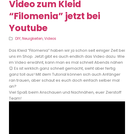
Video zum Kleid
“Filomenia” jetzt bei
Youtube
DIY
,
Neuigkeiten
,
Videos
Das Kleid “Filomenia” haben wir ja schon seit einiger Zeit bei
uns im Shop. Jetzt gibt es auch endlich das Video dazu. Wie
im Video erwähnt, kann man es mal schnell Abends nähen
😉 Es ist wirklich ganz schnell gemacht, sieht aber fertig
ganz toll aus! Mit dem Tutorial können sich auch Anfänger
ran trauen, aber schaut es euch doch einfach selber mal
an?
Viel Spaß beim Anschauen und Nachnähen, euer Zierstoff
Team!