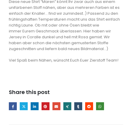
Diese neue Shirt “Maren” könnt Ihr zwar auch aus einem
unifarbenen Stoff nähen, aber aus mehreren Farben ist es
einfach der Knaller… find wir zumindest..) Passend zu den
frühlingshaften Temperaturen macht uns das Shirt einfach
richtig Laune. Ob mit oder ohne Ösen bleibt wie
immer Eurem Geschmack überlassen. Hier haben wir
Jersey in Coralle dunkel und hell mit Rosa gemixt. Wir
haben aber schon die nächsten gemusterten Stoffe
zugeschnitten und liefern bald neues Bildmaterial…)
Viel Spaß beim Nähen, wünscht Euch Euer Zierstoff Team!
Share this post