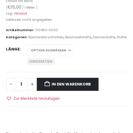
Enthält 19% MwSt.
€
15,00
(
/ 1 Meter )
zzgl.
Versand
Lieferzeit: nicht angegeben
Artikelnummer:
133450-5002
Kategorien:
Baumwolle unifarben
,
Baumwollstoffe
,
Damenstoffe
,
Stoffe
LÄNGE
ZURÜCKSETZEN
IN DEN WARENKORB
Zur Merkliste hinzufügen