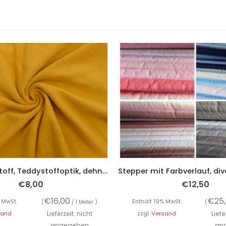
Sweatshirtstoff, Teddystoffoptik, dehnbar, weich und kuschelig – Senf
€
8,00
€
12,50
€
16,00
€
25
 MwSt.
Enthält 19% MwSt.
(
/ 1 Meter )
(
sand
Lieferzeit: nicht
zzgl.
Versand
Liefe
angegeben
an