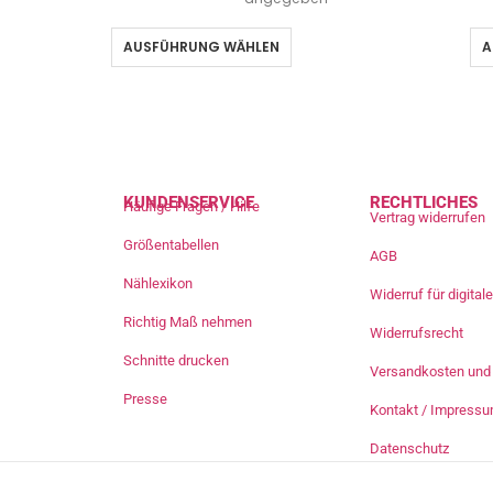
AUSFÜHRUNG WÄHLEN
A
KUNDENSERVICE
RECHTLICHES
Häufige Fragen / Hilfe
Vertrag widerrufen
Größentabellen
AGB
Nählexikon
Widerruf für digita
Richtig Maß nehmen
Widerrufsrecht
Schnitte drucken
Versandkosten und 
Presse
Kontakt / Impress
Datenschutz