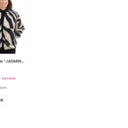
PAPIERSCHNITTMUSTER, Jacke “JASMINA”, Gr. 158 – Damengr. 46
.
Versand
eben
RB