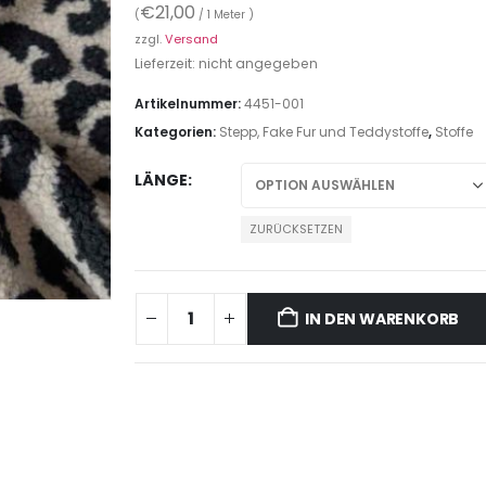
€
21,00
(
/ 1 Meter )
zzgl.
Versand
Lieferzeit: nicht angegeben
Artikelnummer:
4451-001
Kategorien:
Stepp, Fake Fur und Teddystoffe
,
Stoffe
LÄNGE
ZURÜCKSETZEN
IN DEN WARENKORB