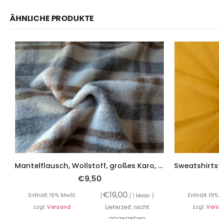
ÄHNLICHE PRODUKTE
Mantelflausch, Wollstoff, großes Karo, Beige Grau
€
9,50
€
19,00
Enthält 19% MwSt.
Enthält 19%
(
/ 1 Meter )
zzgl.
Versand
Lieferzeit: nicht
zzgl.
Ver
angegeben