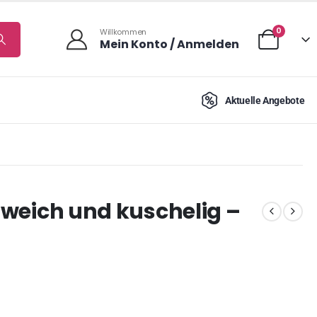
0
Willkommen
Mein Konto / Anmelden
Aktuelle Angebote
, weich und kuschelig –