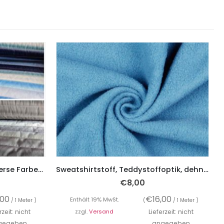
Stepper mit Farbverlauf, diverse Farben – beidseitig verwendbar
Sweatshirtstoff, Teddystoffoptik, dehnbar, weich und kuschelig – helles Jeansblau
€
8,00
,00
€
16,00
Enthält 19% MwSt.
/ 1 Meter )
(
/ 1 Meter )
rzeit: nicht
zzgl.
Versand
Lieferzeit: nicht
gegeben
angegeben