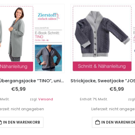
Cardigan / Übergangsjacke “TINO”, unisex, 158 – Damengr. 46
€
5,99
€
5,99
 MwSt.
zzgl.
Versand
Enthält 7% MwSt.
zzgl
ferzeit: nicht angegeben
Lieferzeit: nicht angeg
IN DEN WARENKORB
IN DEN WARENKO