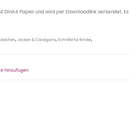
uf DinA4 Papier und wird per Downloadlink versendet. Es
r Mädchen
,
Jacken & Cardigans
,
Schnitte für Kinder
,
ste hinzufügen