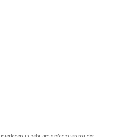
unterladen. Es geht am einfachsten mit der