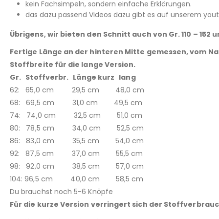
kein Fachsimpeln, sondern einfache Erklärungen.
das dazu passend Videos dazu gibt es auf unserem youtu
Übrigens, wir bieten den Schnitt auch von Gr. 110 – 152 
Fertige Länge an der hinteren Mitte gemessen, vom Nack
Stoffbreite für die lange Version.
Gr. Stoffverbr. Länge kurz lang
62: 65,0 cm 29,5 cm 48,0 cm
68: 69,5 cm 31,0 cm 49,5 cm
74: 74,0 cm 32,5 cm 51,0 cm
80: 78,5 cm 34,0 cm 52,5 cm
86: 83,0 cm 35,5 cm 54,0 cm
92: 87,5 cm 37,0 cm 55,5 cm
98: 92,0 cm 38,5 cm 57,0 cm
104: 96,5 cm 40,0 cm 58,5 cm
Du brauchst noch 5-6 Knöpfe
Für die kurze Version verringert sich der Stoffverbrau