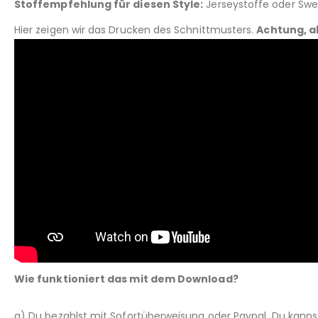
Stoffempfehlung für diesen Style:
Jerseystoffe oder Swea
Hier zeigen wir das Drucken des Schnittmusters.
Achtung, a
Wie funktioniert das mit dem Download?
a) Du bezahlst mit Sofortüberweisung oder Paypal. Du kann