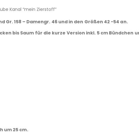
be Kanal “mein Zierstoff”
und Gr. 158 – Damengr. 46 und in den Größen 42 -54 an.
en bis Saum für die kurze Version inkl. 5 cm Bündchen un
ch um 25 cm.