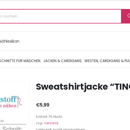
Nählexikon
 SCHNITTE FÜR MÄDCHEN
,
JACKEN & CARDIGANS
,
WESTEN, CARDIGANS & PU
Sweatshirtjacke “TINO
€
5,99
Enthält 7% MwSt.
zzgl.
Versand
Lieferzeit: nicht angegeben