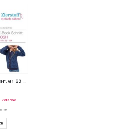
Strickjacke, Sweatjacke “JOSH”, Gr. 62 – 104, unisex
.
Versand
eben
RB