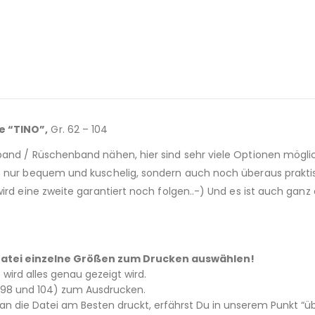
e “TINO”,
Gr. 62 – 104
band / Rüschenband nähen, hier sind sehr viele Optionen möglic
 nur bequem und kuschelig, sondern auch noch überaus praktisch.
wird eine zweite garantiert noch folgen..-) Und es ist auch gan
 – Datei einzelne Größen zum Drucken auswählen!
tt wird alles genau gezeigt wird.
2, 98 und 104) zum Ausdrucken.
 die Datei am Besten druckt, erfährst Du in unserem Punkt “üb