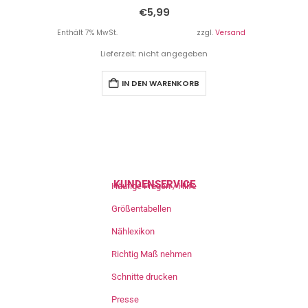
€
5,99
Enthält 7% MwSt.
zzgl.
Versand
Lieferzeit: nicht angegeben
IN DEN WARENKORB
KUNDENSERVICE
Häufige Fragen / Hilfe
Größentabellen
Nählexikon
Richtig Maß nehmen
Schnitte drucken
Presse