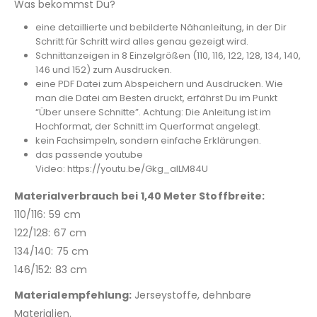
Was bekommst Du?
eine detaillierte und bebilderte Nähanleitung, in der Dir
Schritt für Schritt wird alles genau gezeigt wird.
Schnittanzeigen in 8 Einzelgrößen (110, 116, 122, 128, 134, 140,
146 und 152) zum Ausdrucken.
eine PDF Datei zum Abspeichern und Ausdrucken. Wie
man die Datei am Besten druckt, erfährst Du im Punkt
“Über unsere Schnitte”. Achtung: Die Anleitung ist im
Hochformat, der Schnitt im Querformat angelegt.
kein Fachsimpeln, sondern einfache Erklärungen.
das passende youtube
Video: https://youtu.be/Gkg_aILM84U
Materialverbrauch bei 1,40 Meter Stoffbreite:
110/116: 59 cm
122/128: 67 cm
134/140: 75 cm
146/152: 83 cm
Materialempfehlung:
Jerseystoffe, dehnbare
Materialien.