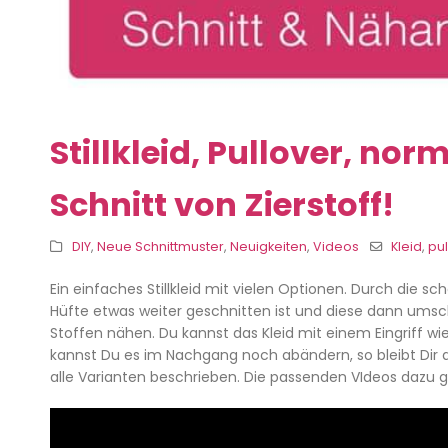
Stillkleid, Pullover, norm
Schnitt von Zierstoff!
DIY
,
Neue Schnittmuster
,
Neuigkeiten
,
Videos
Kleid
,
pu
Ein einfaches Stillkleid mit vielen Optionen. Durch die sc
Hüfte etwas weiter geschnitten ist und diese dann umsc
Stoffen nähen. Du kannst das Kleid mit einem Eingriff wie
kannst Du es im Nachgang noch abändern, so bleibt Dir da
alle Varianten beschrieben. Die passenden VIdeos dazu g