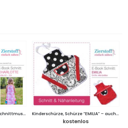
Trägerkleid “CHARLOTTE” – Schnittmuster & E-Book, Gr 62 – 104
Kinderschürze, Schürze “EMILIA” – auch als Wendeschürze
kostenlos