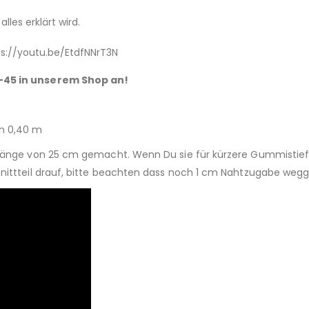
alles erklärt wird.
s://youtu.be/EtdfNNrT3N
5-45 in unserem Shop an!
en 0,40 m
tlänge von 25 cm gemacht. Wenn Du sie für kürzere Gummistie
hnittteil drauf, bitte beachten dass noch 1 cm Nahtzugabe weg