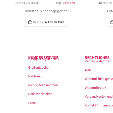
Enthält 7% MwSt.
zzgl.
Versand
Enthält 7%
Lieferzeit: nicht angegeben
Lie
IN DEN WARENKORB
KUNDENSERVICE
RECHTLICHES
Häufige Fragen / Hilfe
Vertrag widerrufen
Größentabellen
AGB
Nählexikon
Widerruf für digita
Richtig Maß nehmen
Widerrufsrecht
Schnitte drucken
Versandkosten und 
Presse
Kontakt / Impress