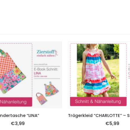
indertasche “LINA”
€
3,99
€
5,99