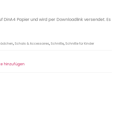
uf DinA4 Papier und wird per Downloadlink versendet. Es
r Mädchen
,
Schals & Accessoires
,
Schnitte
,
Schnitte für Kinder
ste hinzufügen