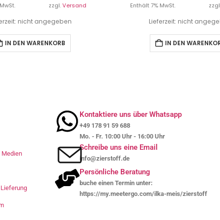
 MwSt.
zzgl.
Versand
Enthält 7% MwSt.
zzgl
ferzeit: nicht angegeben
Lieferzeit: nicht angeg
IN DEN WARENKORB
IN DEN WARENKO
Kontaktiere uns über Whatsapp
+49 178 91 59 688
Mo. - Fr. 10:00 Uhr - 16:00 Uhr
Schreibe uns eine Email
le Medien
info@zierstoff.de
Persönliche Beratung
buche einen Termin unter:
Lieferung
https://my.meetergo.com/ilka-meis/zierstoff
um