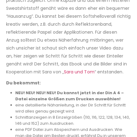
praktisch zugleich. Ohne Kapuze und aus einem festeren
Sweatshirtstoff genäht wäre es dann eher ein bequemer
“Hausanzug”. Du kannst bei diesem Softshelloverall richtig
kreativ werden, z.B. durch durch Reflektorenband,
reflektierende Paspel oder Applikationen. Für diesen
Anzug solltest Du etwas Näherfahrung mitbringen, wer
sich unsicher ist schaut sich einfach unser Video dazu
an, hier zeigen wir Schritt für Schritt wie dieser Einteiler
genäht wird! Der Schnitt, das Ebook und die Bilder sind in
Kooperation mit Sara von „
Sara und Tom
“ entstanden.
Du bekommst:
NEU! NEU! NEU! NEU! Du kannst jetzt in der Din A 4 –
Datei einzelne Größen zum Drucken auswählen!
eine detaillierte Nähanleitung, in der Dir Schritt für Schritt
wird alles genau gezeigt wird.
Schnittanzeigen in 8 Einzelgrößen (110, 116, 122, 128, 134, 140,
146 und 152) zum Ausdrucken.
eine PDF Datei zum Abspeichern und Ausdrucken. Wie
man die Datei am Besten druckt, erfährst Du in unserem