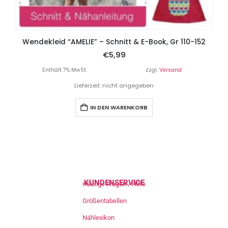
Wendekleid “AMELIE” – Schnitt & E-Book, Gr 110-152
€
5,99
Enthält 7% MwSt.
zzgl.
Versand
Lieferzeit: nicht angegeben
IN DEN WARENKORB
KUNDENSERVICE
Häufige Fragen / Hilfe
Größentabellen
Nählexikon