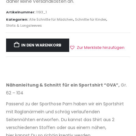
daher keine Versandkosten an.
Artikelnummer:
1193_1
Kategorien:
Alle Schnitte für Mädchen
,
Schnitte für Kinder
,
Shirts & Longsleeves
IN DEN WARENKORB
Zur Merkliste hinzufügen
Nähanleitung & Schnitt für ein Sportshirt “OVA”,
Gr.
62 – 104
Passend zu der Sporthose Pam haben wir ein Sportshirt
mit Raglanärmeln und schräg verlaufenden
Seitennähten entworfen. Du kannst das Shirt aus 2
verschiedenen Stoffen oder aus einem nähen,
hier kannst Du so richtig kreativ werden.