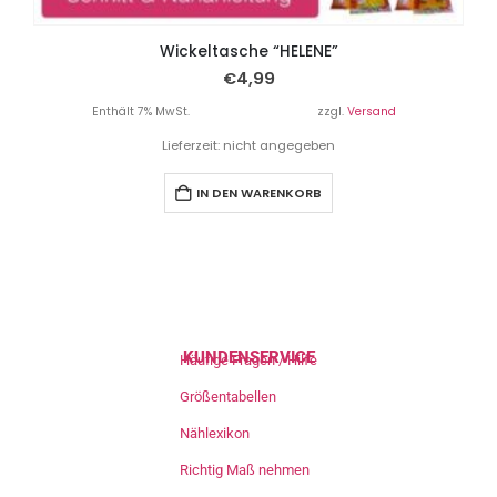
Wickeltasche “HELENE”
€
4,99
Enthält 7% MwSt.
zzgl.
Versand
Lieferzeit: nicht angegeben
IN DEN WARENKORB
KUNDENSERVICE
Häufige Fragen / Hilfe
Größentabellen
Nählexikon
Richtig Maß nehmen