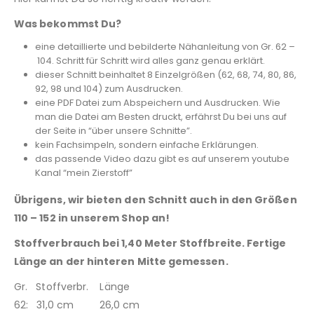
Was bekommst Du?
eine detaillierte und bebilderte Nähanleitung von Gr. 62 –
104. Schritt für Schritt wird alles ganz genau erklärt.
dieser Schnitt beinhaltet 8 Einzelgrößen (62, 68, 74, 80, 86,
92, 98 und 104) zum Ausdrucken.
eine PDF Datei zum Abspeichern und Ausdrucken. Wie
man die Datei am Besten druckt, erfährst Du bei uns auf
der Seite in “über unsere Schnitte”.
kein Fachsimpeln, sondern einfache Erklärungen.
das passende Video dazu gibt es auf unserem youtube
Kanal “mein Zierstoff”
Übrigens, wir bieten den Schnitt auch in den Größen
110 – 152 in unserem Shop an!
Stoffverbrauch bei 1,40 Meter Stoffbreite. Fertige
Länge an der hinteren Mitte gemessen.
Gr. Stoffverbr. Länge
62: 31,0 cm 26,0 cm