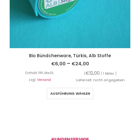
Bio Bündchenware, Türkis, Alb Stoffe
–
€
6,00
€
24,00
€
12,00
Enthält 19% MwSt.
(
/ 1 Meter )
zzgl.
Versand
Lieferzeit: nicht angegeben
AUSFÜHRUNG WÄHLEN
KUNDENSERVICE