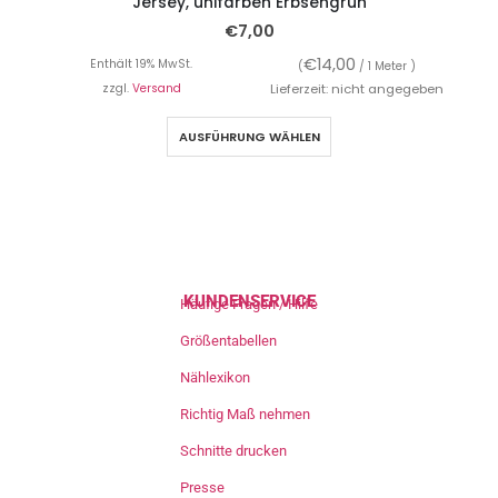
Jersey, unifarben Erbsengrün
€
7,00
€
14,00
Enthält 19% MwSt.
(
/ 1 Meter )
zzgl.
Versand
Lieferzeit: nicht angegeben
AUSFÜHRUNG WÄHLEN
KUNDENSERVICE
Häufige Fragen / Hilfe
Größentabellen
Nählexikon
Richtig Maß nehmen
Schnitte drucken
Presse