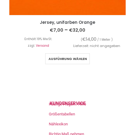
Jersey, unifarben Orange
–
€
7,00
€
32,00
€
14,00
Enthält 19% MwSt.
(
/ 1 Meter )
zzgl.
Versand
Lieferzeit: nicht angegeben
AUSFÜHRUNG WÄHLEN
KUNDENSERVICE
Häufige Fragen / Hilfe
Größentabellen
Nählexikon
Richtig Maß nehmen