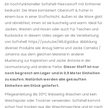
Ein hochfunktioneller Softshell-Fleecestoff mit Einhörner
bedruckt. Die Ware kombiniert Oberstoff & Futter in
einem bzw. in einer Stoffschicht. Außen ist die Ware glatt
und abriebfest, innen ist sie kuschelig und warm. Ideal für
Jacken, Westen und Hosen oder auch für Taschen und
Rucksäcke. In diesem Video zeigen wir die Verarbeitung
von Softshell: https://youtu.be/WliJEgULBus. Abbildung
diverser Produkte wie Anzug Selma und Jacke Camelia /
Johanna aus dem gleichen Material in anderer
Musterung zur Inspiration und Jacke Antonia in der
Leomusterung und anderer Farbe.
Dieser Stoff ist nur
noch begrenzt am Lager und in 0,5 Meter Einheiten
zu kaufen. Natürlich werden alle gekauften
Einheiten am Stück geliefert.
Pflegeanleitung: Bis 30°C linksseitig Waschen und kein
Weichspüler oder Trockner verwenden. Softshell kommt
schon fast trocken aus der Waschmaschine und ist nach