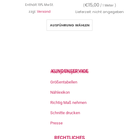
€
15,00
Enthält 19% MwSt.
(
/ 1 Meter )
zzgl.
Versand
Lieferzeit: nicht angegeben
AUSFÜHRUNG WÄHLEN
KUNDENSERVICE
Häufige Fragen / Hilfe
Größentabellen
Nählexikon
Richtig Maß nehmen
Schnitte drucken
Presse
RECHTLICHES