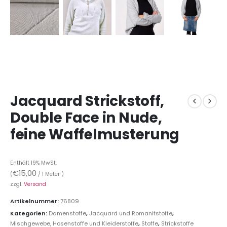
Jacquard Strickstoff,
Double Face in Nude,
feine Waffelmusterung
Enthält 19% MwSt.
€
15,00
(
/ 1 Meter )
zzgl.
Versand
Artikelnummer:
76809
Kategorien:
Damenstoffe
,
Jacquard und Romanitstoffe
,
Mischgewebe, Hosenstoffe und Kleiderstoffe
,
Stoffe
,
Strickstoffe