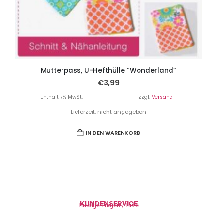
Mutterpass, U-Hefthülle “Wonderland”
€
3,99
Enthält 7% MwSt.
zzgl.
Versand
Lieferzeit: nicht angegeben
IN DEN WARENKORB
KUNDENSERVICE
Häufige Fragen / Hilfe