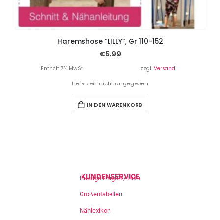
Haremshose “LILLY”, Gr 110-152
€
5,99
Enthält 7% MwSt.
zzgl.
Versand
Lieferzeit: nicht angegeben
IN DEN WARENKORB
KUNDENSERVICE
Häufige Fragen / Hilfe
Größentabellen
Nählexikon