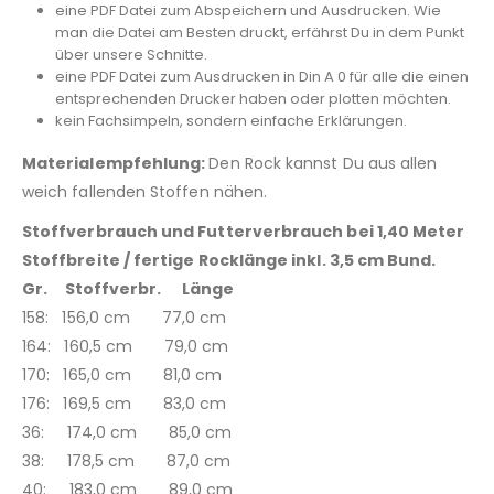
eine PDF Datei zum Abspeichern und Ausdrucken. Wie
man die Datei am Besten druckt, erfährst Du in dem Punkt
über unsere Schnitte.
eine PDF Datei zum Ausdrucken in Din A 0 für alle die einen
entsprechenden Drucker haben oder plotten möchten.
kein Fachsimpeln, sondern einfache Erklärungen.
Materialempfehlung:
Den Rock kannst Du aus allen
weich fallenden Stoffen nähen.
Stoffverbrauch und Futterverbrauch bei 1,40 Meter
Stoffbreite / fertige Rocklänge inkl. 3,5 cm Bund.
Gr. Stoffverbr. Länge
158: 156,0 cm 77,0 cm
164: 160,5 cm 79,0 cm
170: 165,0 cm 81,0 cm
176: 169,5 cm 83,0 cm
36: 174,0 cm 85,0 cm
38: 178,5 cm 87,0 cm
40: 183,0 cm 89,0 cm