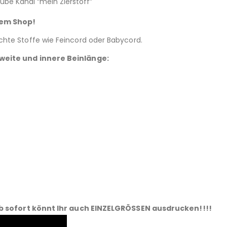
be Kanal “mein Zierstoff”
erem Shop!
chte Stoffe wie Feincord oder Babycord.
tweite und innere Beinlänge:
b sofort könnt Ihr auch EINZELGRÖSSEN ausdrucken!!!!