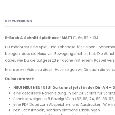
BESCHREIBUNG
E-Book & Schnitt Spielhose “MATTI”,
Gr. 62 – 104
Du möchtest eine Spiel-und Tobehose für Deinen Sohnemann 
belegen, dass die Hose viel Bewegungsfreiheit hat. Die Abn
dabei, wie Du die aufgesetzte Tasche mit einem Paspel verz
In unserem Video zu dieser Hose zeigen wir Dir auch die vers
Du bekommst:
NEU! NEU! NEU! NEU! Du kannst jetzt in der Din A 4
eine detaillierte Nähanleitung, in der Dir Schritt für Schri
Schnittanzeigen in 8 Einzelgrößen (62, 68, 74, 80, 86, 9
eine PDF Datei zum Abspeichern und Ausdrucken. Wie man
kein Fachsimpeln, sondern einfache Erklärungen.