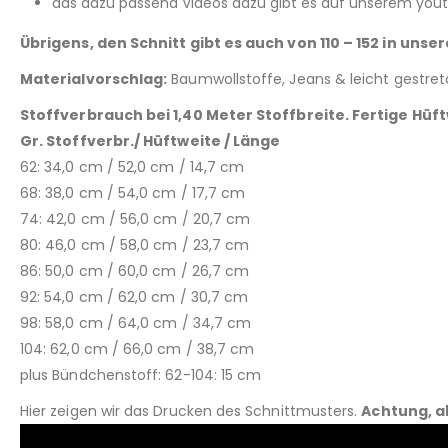
das dazu passend Videos dazu gibt es auf unserem youtu
Übrigens, den Schnitt gibt es auch von 110 – 152 in uns
Materialvorschlag:
Baumwollstoffe, Jeans & leicht gestret
Stoffverbrauch bei 1,40 Meter Stoffbreite. Fertige Hüf
Gr. Stoffverbr./ Hüftweite / Länge
62: 34,0 cm / 52,0 cm / 14,7 cm
68: 38,0 cm / 54,0 cm / 17,7 cm
74: 42,0 cm / 56,0 cm / 20,7 cm
80: 46,0 cm / 58,0 cm / 23,7 cm
86: 50,0 cm / 60,0 cm / 26,7 cm
92: 54,0 cm / 62,0 cm / 30,7 cm
98: 58,0 cm / 64,0 cm / 34,7 cm
104: 62,0 cm / 66,0 cm / 38,7 cm
plus Bündchenstoff: 62-104: 15 cm
Hier zeigen wir das Drucken des Schnittmusters.
Achtung, a