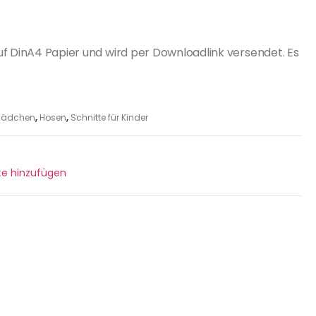
uf DinA4 Papier und wird per Downloadlink versendet. Es
r Mädchen
,
Hosen
,
Schnitte für Kinder
ste hinzufügen