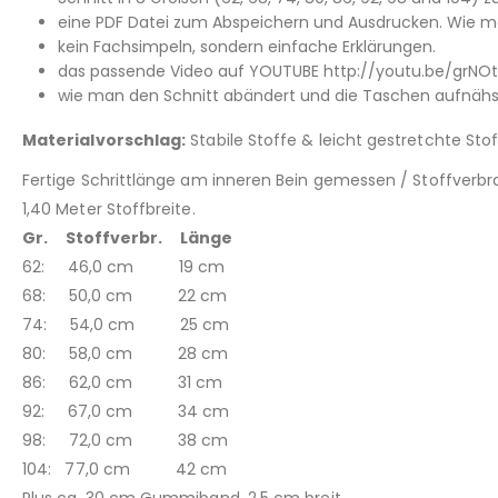
eine PDF Datei zum Abspeichern und Ausdrucken. Wie man
kein Fachsimpeln, sondern einfache Erklärungen.
das passende Video auf YOUTUBE http://youtu.be/grNO
wie man den Schnitt abändert und die Taschen aufnähs
Materialvorschlag:
Stabile Stoffe & leicht gestretchte Stoff
Fertige Schrittlänge am inneren Bein gemessen / Stoffverbr
1,40 Meter Stoffbreite.
Gr. Stoffverbr. Länge
62: 46,0 cm 19 cm
68: 50,0 cm 22 cm
74: 54,0 cm 25 cm
80: 58,0 cm 28 cm
86: 62,0 cm 31 cm
92: 67,0 cm 34 cm
98: 72,0 cm 38 cm
104: 77,0 cm 42 cm