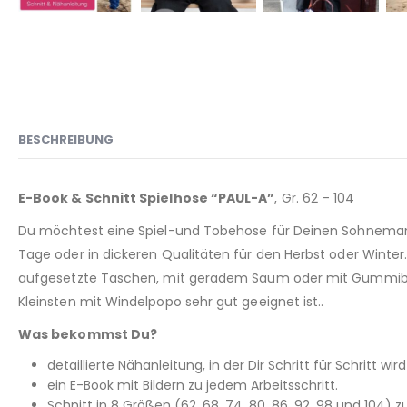
BESCHREIBUNG
E-Book & Schnitt Spielhose “PAUL-A”
, Gr. 62 – 104
Du möchtest eine Spiel-und Tobehose für Deinen Sohneman
Tage oder in dickeren Qualitäten für den Herbst oder Winte
aufgesetzte Taschen, mit geradem Saum oder mit Gummiband n
Kleinsten mit Windelpopo sehr gut geeignet ist..
Was bekommst Du?
detaillierte Nähanleitung, in der Dir Schritt für Schritt wir
ein E-Book mit Bildern zu jedem Arbeitsschritt.
Schnitt in 8 Größen (62, 68, 74, 80, 86, 92, 98 und 104)