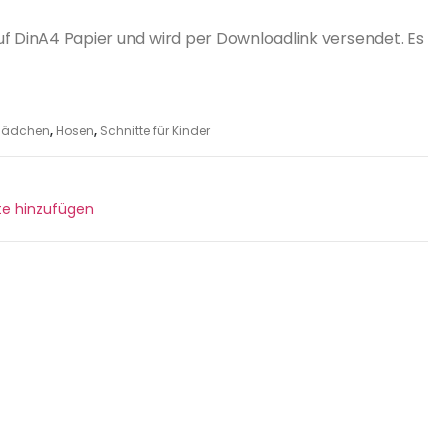
uf DinA4 Papier und wird per Downloadlink versendet. Es
r Mädchen
,
Hosen
,
Schnitte für Kinder
ste hinzufügen