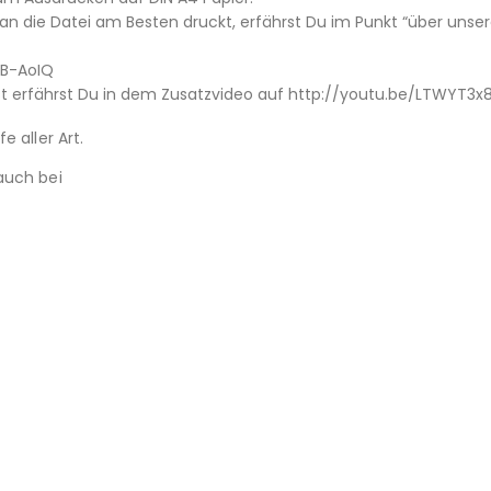
 die Datei am Besten druckt, erfährst Du im Punkt “über unsere
tB-AoIQ
t erfährst Du in dem Zusatzvideo auf http://youtu.be/LTWYT3
e aller Art.
auch bei