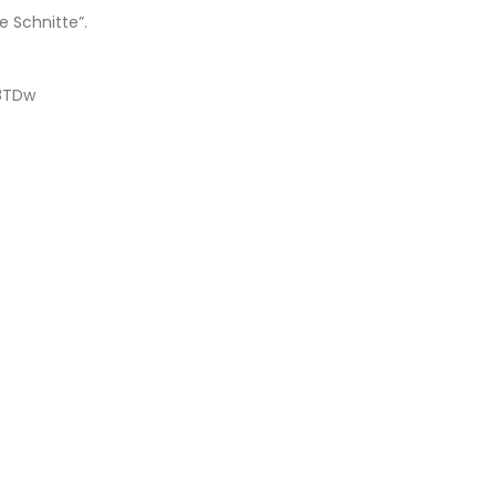
 Schnitte”.
x8TDw