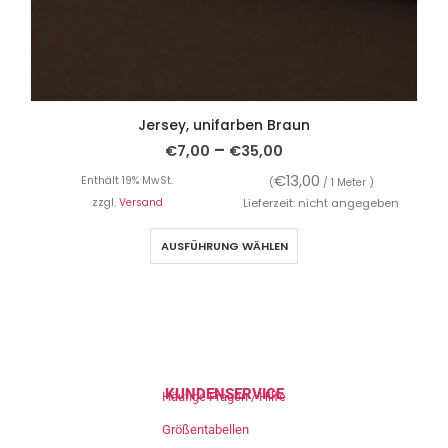
Jersey, unifarben Braun
–
€
7,00
€
35,00
€
13,00
Enthält 19% MwSt.
(
/ 1 Meter )
zzgl.
Versand
Lieferzeit: nicht angegeben
AUSFÜHRUNG WÄHLEN
KUNDENSERVICE
Häufige Fragen / Hilfe
Größentabellen