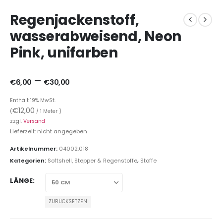
Regenjackenstoff,
wasserabweisend, Neon
Pink, unifarben
–
€
6,00
€
30,00
Enthält 19% MwSt.
€
12,00
(
/ 1 Meter )
zzgl.
Versand
Lieferzeit: nicht angegeben
Artikelnummer:
04002.018
Kategorien:
Softshell, Stepper & Regenstoffe
,
Stoffe
LÄNGE
ZURÜCKSETZEN