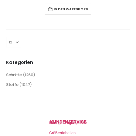
IN DEN WARENKORB
Kategorien
Schnitte
(1260)
Stoffe
(1047)
KUNDENSERVICE
Häufige Fragen / Hilfe
Größentabellen