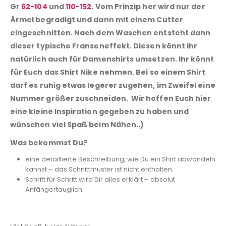
Gr
62-104
und
110-152
. Vom Prinzip her wird nur der
Ärmel begradigt und dann mit einem Cutter
eingeschnitten. Nach dem Waschen entsteht dann
dieser typische Franseneffekt. Diesen könnt Ihr
natürlich auch für Damenshirts umsetzen. Ihr könnt
für Euch das Shirt Nike nehmen. Bei so einem Shirt
darf es ruhig etwas legerer zugehen, im Zweifel eine
Nummer größer zuschneiden. Wir hoffen Euch hier
eine kleine Inspiration gegeben zu haben und
wünschen viel Spaß beim Nähen..)
Was bekommst Du?
eine detaillierte Beschreibung, wie Du ein Shirt abwandeln
kannst – das Schnittmuster ist nicht enthalten.
Schritt für Schritt wird Dir alles erklärt – absolut
Anfängertauglich.