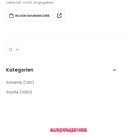
Lieferzeit: nicht angegeben
IN DEN WARENKORB
Kategorien
Schnitte
(1261)
Stoffe
(1050)
KUNDENSERVICE
Häufige Fragen / Hilfe