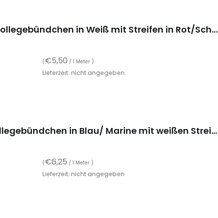
1 Strickbündchen, schmales Collegebündchen in Weiß mit Streifen in Rot/Schwarz/Silber, 115 x 3 cm
€
5,50
(
/ 1 Meter )
Lieferzeit: nicht angegeben
Strickbündchen, gefaltete Collegebündchen in Blau/ Marine mit weißen Streifen, 135 cm
€
6,25
(
/ 1 Meter )
Lieferzeit: nicht angegeben