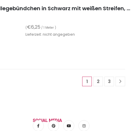
Strickbündchen, gefaltete Collegebündchen in Schwarz mit weißen Streifen, 135 cm
€
6,25
(
/ 1 Meter )
Lieferzeit: nicht angegeben
1
2
3
SOCIAL MEDIA