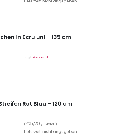
Lieferzeit: nicht angegeben
hen in Ecru uni – 135 cm
zzgl.
Versand
treifen Rot Blau – 120 cm
€
5,20
(
/ 1 Meter )
Lieferzeit: nicht angegeben