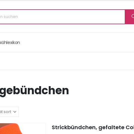
Nählexikon
egebündchen