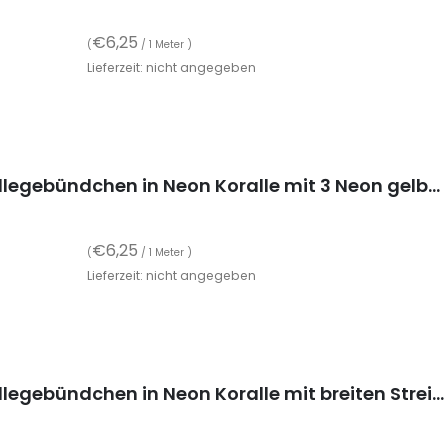
€
6,25
(
/ 1 Meter )
Lieferzeit: nicht angegeben
Strickbündchen, gefaltete Collegebündchen in Neon Koralle mit 3 Neon gelben Streifen, 135 cm
€
6,25
(
/ 1 Meter )
Lieferzeit: nicht angegeben
Strickbündchen, gefaltete Collegebündchen in Neon Koralle mit breiten Streifen, 135 cm