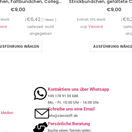
Strickbündchen, Faltbündchen, Collegebündchen in Grau mit Streifen Gold/Hellrosa/Hellblau, 135 cm
€
9,00
€
9,00
€
6,42
€
6,
 MwSt.
Enthält 19% MwSt.
(
/ 1 Meter )
(
sand
Lieferzeit: nicht
zzgl.
Versand
Liefe
angegeben
an
USFÜHRUNG WÄHLEN
AUSFÜHRUNG WÄHL
Kontaktiere uns über Whatsapp
+49 178 91 59 688
Mo. - Fr. 10:00 Uhr - 16:00 Uhr
Schreibe uns eine Email
le Medien
info@zierstoff.de
Persönliche Beratung
buche einen Termin unter: