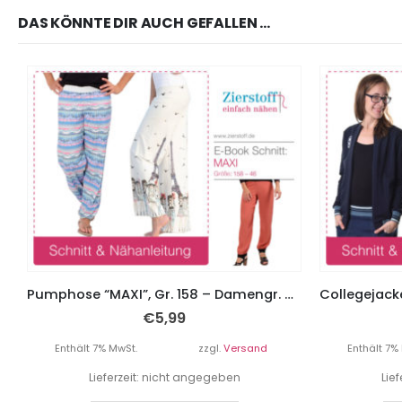
DAS KÖNNTE DIR AUCH GEFALLEN …
Pumphose “MAXI”, Gr. 158 – Damengr. 46 – 2 Schnitte
€
5,99
Enthält 7% MwSt.
zzgl.
Versand
Enthält 7%
Lieferzeit: nicht angegeben
Lie