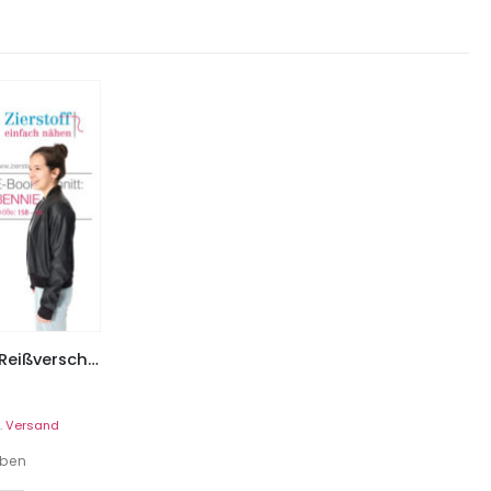
Collegejacke mit teilbarem Reißverschluss “Bennie”, Gr. 158 – Damengr. 46
.
Versand
eben