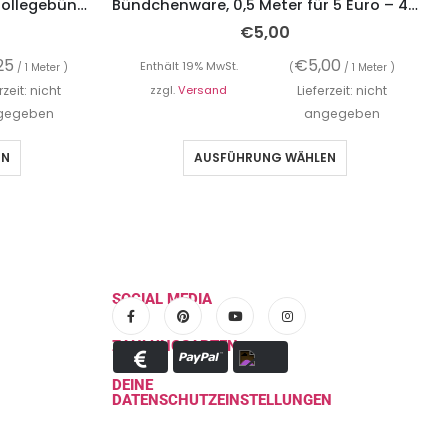
Strickbündchen, gefaltete Collegebündchen in Schwarz mit Streifen Gold/Curry/Grau, 130 cm
Bündchenware, 0,5 Meter für 5 Euro – 45 Farben
€
5,00
25
€
5,00
Enthält 19% MwSt.
/ 1 Meter )
(
/ 1 Meter )
rzeit: nicht
zzgl.
Versand
Lieferzeit: nicht
gegeben
angegeben
EN
AUSFÜHRUNG WÄHLEN
SOCIAL MEDIA
ZAHLUNGSARTEN
DEINE
DATENSCHUTZEINSTELLUNGEN