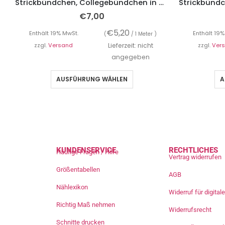
Strickbündchen, Collegebündchen in Weiß Streifen Rot Grün
€
7,00
€
5,20
Enthält 19% MwSt.
Enthält 19%
(
/ 1 Meter )
zzgl.
Versand
Lieferzeit: nicht
zzgl.
Ver
angegeben
AUSFÜHRUNG WÄHLEN
A
KUNDENSERVICE
RECHTLICHES
Häufige Fragen / Hilfe
Vertrag widerrufen
Größentabellen
AGB
Nählexikon
Widerruf für digita
Richtig Maß nehmen
Widerrufsrecht
Schnitte drucken