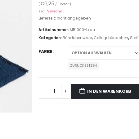
€
6,25
(
/ 1 Meter )
zzgl.
Versand
Lieferzeit: nicht angegeben
Artikelnummer:
MB1000-blau
Kategorien:
Bündchenware
,
Collegebündchen
,
Stoff
FARBE
ZURÜCKSETZEN
IN DEN WARENKORB