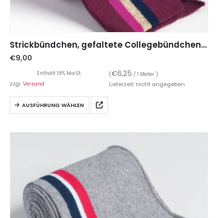
Strickbündchen, gefaltete Collegebündchen in Bordeaux mit Streifen in Pink/Marine/Gold, 90 cm
€
9,00
€
6,25
Enthält 19% MwSt.
(
/ 1 Meter )
zzgl.
Versand
Lieferzeit: nicht angegeben
AUSFÜHRUNG WÄHLEN