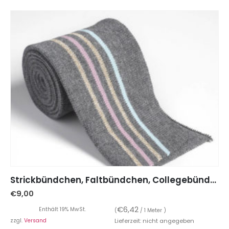
Strickbündchen, Faltbündchen, Collegebündchen in Grau mit Streifen Gold/Hellrosa/Hellblau, 135 cm
€
9,00
€
6,42
Enthält 19% MwSt.
(
/ 1 Meter )
zzgl.
Versand
Lieferzeit: nicht angegeben