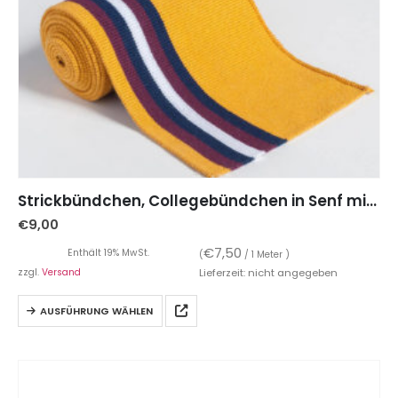
Strickbündchen, Collegebündchen in Senf mit Streifen in Marine/Bordeaux/Weiß, 120 cm
€
9,00
€
7,50
Enthält 19% MwSt.
(
/ 1 Meter )
zzgl.
Versand
Lieferzeit: nicht angegeben
AUSFÜHRUNG WÄHLEN