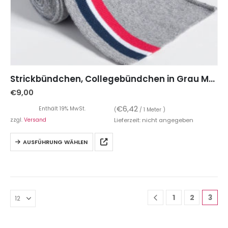
Strickbündchen, Collegebündchen in Grau Melange mit Streifen in Marine Rot, 120 cm
€
9,00
€
6,42
Enthält 19% MwSt.
(
/ 1 Meter )
zzgl.
Versand
Lieferzeit: nicht angegeben
AUSFÜHRUNG WÄHLEN
1
2
3