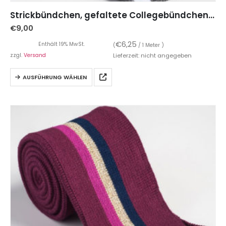
Strickbündchen, gefaltete Collegebündchen in Grau Meliert mit weißen Streifen, 135 cm
€
9,00
€
6,25
Enthält 19% MwSt.
(
/ 1 Meter )
zzgl.
Versand
Lieferzeit: nicht angegeben
AUSFÜHRUNG WÄHLEN