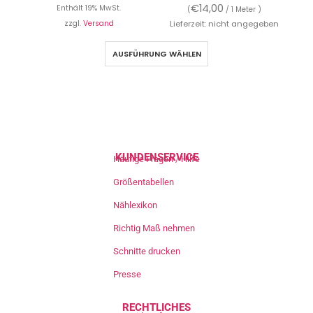
€
14,00
Enthält 19% MwSt.
(
/ 1 Meter )
zzgl.
Versand
Lieferzeit: nicht angegeben
AUSFÜHRUNG WÄHLEN
KUNDENSERVICE
Häufige Fragen / Hilfe
Größentabellen
Nählexikon
Richtig Maß nehmen
Schnitte drucken
Presse
RECHTLICHES