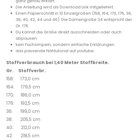
ganz genau erklärt.
Die Anleitung wird als Download Link mitgeliefert.
Einen Papierschnitt in 10 Einzelgrößen (158, 164, 170, 176, 36,
38, 40, 42, 44 und 46). Die Damengröße 34 entspricht der
Gr. 176.
Du kannst die Größe direkt ausschneiden oder auch
abpausen.
kein Fachsimpeln, sondern einfache Erklärungen.
das passende Nähtutorial auf youtube.
Stoffverbrauch bei 1,40 Meter Stoffbreite.
Gr. Stoffverbr.
158: 173,0 cm
164: 179,5 cm
170: 186,0 cm
176: 192,5 cm
36: 199,0 cm
38: 205,5 cm
40: 212,0 cm
42: 218,5 cm