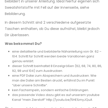
bebildert in unserer Anleitung. Ideal hierfür eigenen sich
Sweatshirtstoffe mit Fell auf der Innenseite, siehe
Bebilderung.
In diesem Schnitt sind 2 verschiedene aufgesetzte
Taschen enthalten, ob Du diese aufnähst, bleibt jedoch
Dir überlassen.
Was bekommst Du?
eine detaillierte und bebilderte Nähanleitung von Gr. 62 –
104. Schritt für Schritt werden beide Variationen ganz
genau erklärt.
dieser Schnitt beinhaltet 8 Einzelgrößen (62, 68, 74, 80, 86,
92, 98 und 104) zum Ausdrucken.
eine PDF Datei zum Abspeichern und Ausdrucken. Wie
man die Datei am Besten druckt, erfährst Du im Punkt
“über unsere Schnitte”.
kein Fachsimpeln, sondern einfache Erklärungen.
das passende Video dazu gibt es auf unserem youtube
Kanal “mein Zierstoff” http://youtu.be/5HE1LmyJQuA