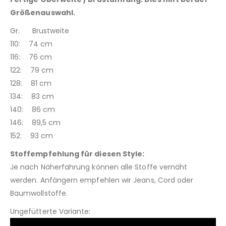
Größenauswahl.
Gr. Brustweite
110: 74 cm
116: 76 cm
122: 79 cm
128: 81 cm
134: 83 cm
140: 86 cm
146: 89,5 cm
152: 93 cm
Stoffempfehlung für diesen Style:
Je nach Näherfahrung können alle Stoffe vernäht
werden. Anfängern empfehlen wir Jeans, Cord oder
Baumwollstoffe.
Ungefütterte Variante: