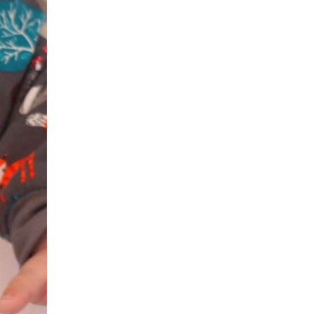
Schnitt “Klea” zum Sonderpreis für d
30
Sucht Ihr noch einen hübschen Schnitt für Eu
Apr.
Diesen...
read more