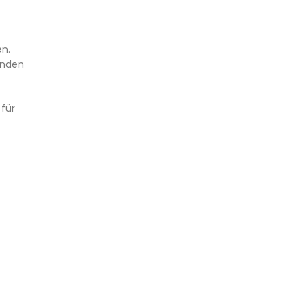
en.
enden
 für