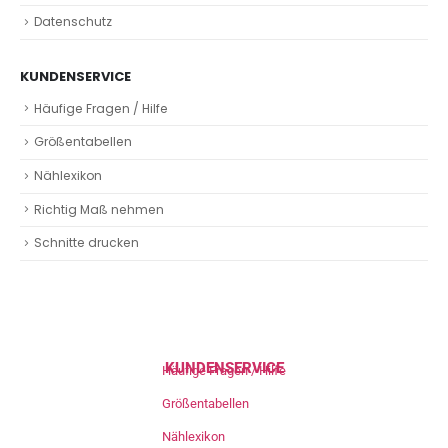
Datenschutz
KUNDENSERVICE
Häufige Fragen / Hilfe
Größentabellen
Nählexikon
Richtig Maß nehmen
Schnitte drucken
KUNDENSERVICE
Häufige Fragen / Hilfe
Größentabellen
Nählexikon