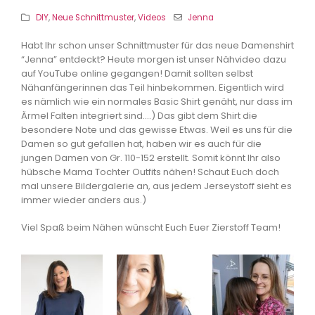
DIY
,
Neue Schnittmuster
,
Videos
Jenna
Habt Ihr schon unser Schnittmuster für das neue Damenshirt
“Jenna” entdeckt? Heute morgen ist unser Nähvideo dazu
auf YouTube online gegangen! Damit sollten selbst
Nähanfängerinnen das Teil hinbekommen. Eigentlich wird
es nämlich wie ein normales Basic Shirt genäht, nur dass im
Ärmel Falten integriert sind….) Das gibt dem Shirt die
besondere Note und das gewisse Etwas. Weil es uns für die
Damen so gut gefallen hat, haben wir es auch für die
jungen Damen von Gr. 110-152 erstellt. Somit könnt Ihr also
hübsche Mama Tochter Outfits nähen! Schaut Euch doch
mal unsere Bildergalerie an, aus jedem Jerseystoff sieht es
immer wieder anders aus.)
Viel Spaß beim Nähen wünscht Euch Euer Zierstoff Team!