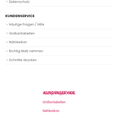
Datenschutz
KUNDENSERVICE
Häufige Fragen / Hilfe
Größentabellen
Nählexikon
Richtig Maß nehmen
Schnitte drucken
KUNDENSERVICE
Häufige Fragen / Hilfe
Größentabellen
Nählexikon