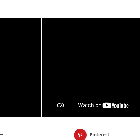
e+
Pinterest