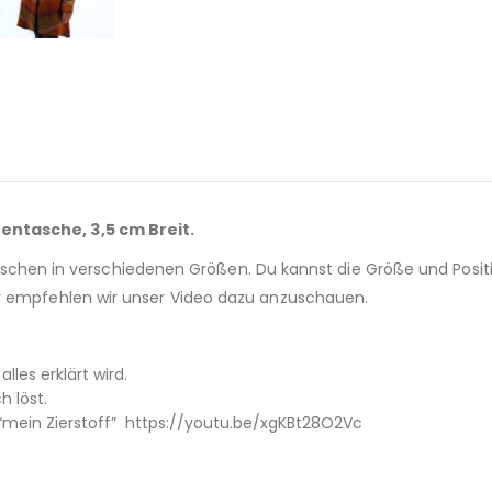
entasche, 3,5 cm Breit.
iffstaschen in verschiedenen Größen. Du kannst die Größe und Po
er empfehlen wir unser Video dazu anzuschauen.
alles erklärt wird.
h löst.
mein Zierstoff” https://youtu.be/xgKBt28O2Vc