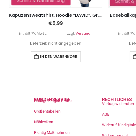
Kapuzensweatshirt, Hoodie “DAVID”, Gr. 62 – 104
Baseballkap
€
5,99
Enthält 7% MwSt.
zzgl.
Versand
Enthält 7%
Lieferzeit: nicht angegeben
Lie
IN DEN WARENKORB
KUNDENSERVICE
RECHTLICHES
Häufige Fragen / Hilfe
Vertrag widerrufen
Größentabellen
AGB
Nählexikon
Widerruf für digita
Richtig Maß nehmen
Widerrufsrecht