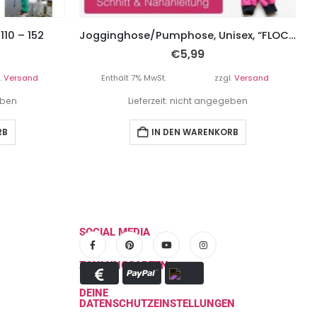
110 – 152
Jogginghose/Pumphose, Unisex, “FLOCKE”, Gr. 62 – 104
€
5,99
.
Versand
Enthält 7% MwSt.
zzgl.
Versand
eben
Lieferzeit: nicht angegeben
RB
IN DEN WARENKORB
SOCIAL MEDIA
ZAHLUNGSARTEN
DEINE
DATENSCHUTZEINSTELLUNGEN