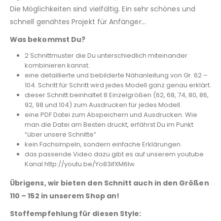
Die Möglichkeiten sind vielfältig. Ein sehr schönes und
schnell genähtes Projekt für Anfänger…
Was bekommst Du?
2 Schnittmuster die Du unterschiedlich miteinander
kombinieren kannst.
eine detaillierte und bebilderte Nähanleitung von Gr. 62 –
104. Schritt für Schritt wird jedes Modell ganz genau erklärt.
dieser Schnitt beinhaltet 8 Einzelgrößen (62, 68, 74, 80, 86,
92, 98 und 104) zum Ausdrucken für jedes Modell.
eine PDF Datei zum Abspeichern und Ausdrucken. Wie
man die Datei am Besten druckt, erfährst Du im Punkt
“über unsere Schnitte”
kein Fachsimpeln, sondern einfache Erklärungen.
das passende Video dazu gibt es auf unserem youtube
Kanal http://youtu.be/Yo83ifXM6lw
Übrigens, wir bieten den Schnitt auch in den Größen
110 – 152 in unserem Shop an!
Stoffempfehlung für diesen Style: