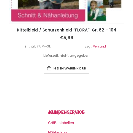
Kittelkleid / Schürzenkleid “FLORA”, Gr. 62 – 104
€
5,99
Enthält 7% MwSt.
zzgl.
Versand
Lieferzeit: nicht angegeben
IN DEN WARENKORB
KUNDENSERVICE
Häufige Fragen / Hilfe
Größentabellen
Nählexikon