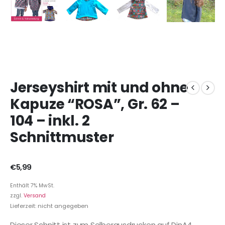
Jerseyshirt mit und ohne
Kapuze “ROSA”, Gr. 62 –
104 – inkl. 2
Schnittmuster
€
5,99
Enthält 7% MwSt.
zzgl.
Versand
Lieferzeit: nicht angegeben
Dieser Schnitt ist zum Selberausdrucken auf DinA4