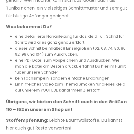
genäht! Wer möchte, kann sich das Modell auch als
Tunika nähen, ein vielseitiges Schnittmuster und sehr gut
für blutige Anfänger geeignet.
Was bekommst Du?
eine detaillierte Nähanleitung für das Kleid Tuli. Schritt für
Schritt wird alles ganz genau erklärt.
dieser Schnitt beinhaltet 8 Einzelgrößen (62, 68, 74, 80, 86,
92, 98 und 104) zum Ausdrucken.
eine PDF Datei zum Abspeichern und Ausdrucken. Wie
man die Datei am Besten druckt, erfährst Du hier im Punkt
“über unsere Schnitte”
kein Fachsimpeln, sondern einfache Erklärungen
Ein hilfreiches Video zum Thema Smoken für dieses Kleid
auf unserem YOUTUBE Kanal “mein Zierstoff”.
Übrigens, wir bieten den Schnitt auch in den Größen
110 – 152 in unserem Shop an!
Stoffempfehlung:
Leichte Baumwollstoffe. Du kannst
hier auch gut Reste verwerten!