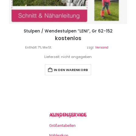
Stulpen / Wendestulpen “LENI”, Gr 62-152
kostenlos
Enthält 7% MwSt.
zzgl.
Versand
Lieferzeit: nicht angegeben
IN DEN WARENKORB
KUNDENSERVICE
Häufige Fragen / Hilfe
Größentabellen
Nählexikon