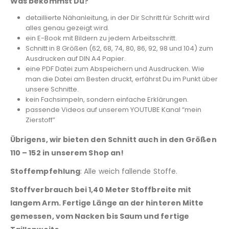
Was bekommst Du?
detaillierte Nähanleitung, in der Dir Schritt für Schritt wird
alles genau gezeigt wird.
ein E-Book mit Bildern zu jedem Arbeitsschritt.
Schnitt in 8 Größen (62, 68, 74, 80, 86, 92, 98 und 104) zum
Ausdrucken auf DIN A4 Papier.
eine PDF Datei zum Abspeichern und Ausdrucken. Wie
man die Datei am Besten druckt, erfährst Du im Punkt über
unsere Schnitte.
kein Fachsimpeln, sondern einfache Erklärungen.
passende Videos auf unserem YOUTUBE Kanal “mein
Zierstoff”
Übrigens, wir bieten den Schnitt auch in den Größen
110 – 152 in unserem Shop an!
Stoffempfehlung
: Alle weich fallende Stoffe.
Stoffverbrauch bei 1,40 Meter Stoffbreite mit
langem Arm. Fertige Länge
an der hinteren Mitte
gemessen, vom Nacken bis Saum und fertige