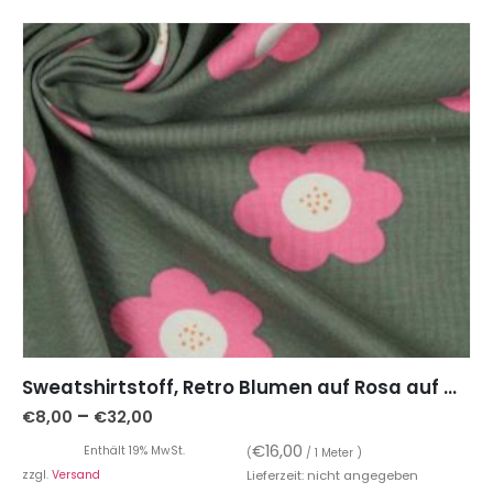
Sweatshirtstoff, Retro Blumen auf Rosa auf Grün
–
€
8,00
€
32,00
€
16,00
Enthält 19% MwSt.
(
/ 1 Meter )
zzgl.
Versand
Lieferzeit: nicht angegeben