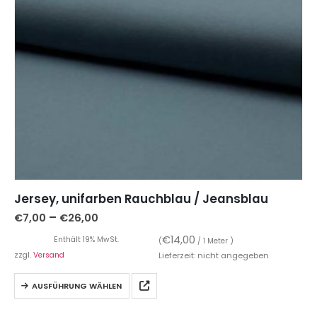
Jersey, unifarben Rauchblau / Jeansblau
–
€
7,00
€
26,00
€
14,00
Enthält 19% MwSt.
(
/ 1 Meter )
zzgl.
Versand
Lieferzeit: nicht angegeben
AUSFÜHRUNG WÄHLEN