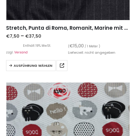
Stretch, Punta di Roma, Romanit, Marine mit Nadelstreifen
–
€
7,50
€
37,50
€
15,00
Enthält 19% MwSt.
(
/ 1 Meter )
zzgl.
Versand
Lieferzeit: nicht angegeben
AUSFÜHRUNG WÄHLEN