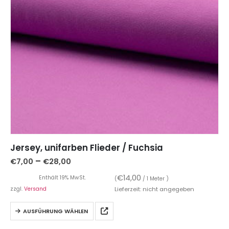
Jersey, unifarben Flieder / Fuchsia
–
€
7,00
€
28,00
€
14,00
Enthält 19% MwSt.
(
/ 1 Meter )
zzgl.
Versand
Lieferzeit: nicht angegeben
AUSFÜHRUNG WÄHLEN