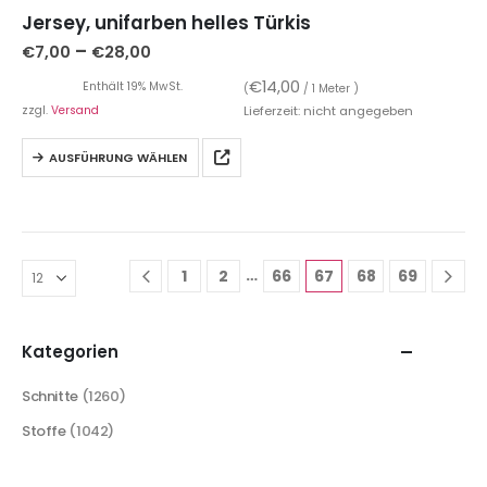
Jersey, unifarben helles Türkis
–
€
7,00
€
28,00
€
14,00
Enthält 19% MwSt.
(
/ 1 Meter )
zzgl.
Versand
Lieferzeit: nicht angegeben
AUSFÜHRUNG WÄHLEN
…
1
2
66
67
68
69
Kategorien
Schnitte
(1260)
Stoffe
(1042)