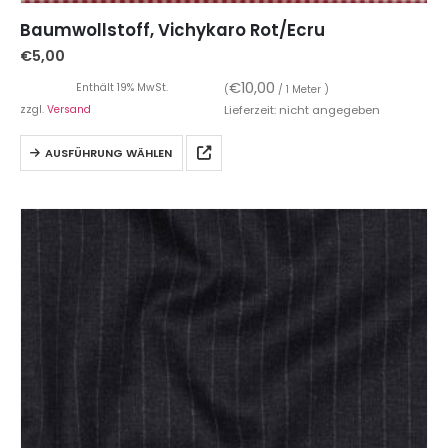
Baumwollstoff, Vichykaro Rot/Ecru
€
5,00
€
10,00
Enthält 19% MwSt.
(
/ 1 Meter )
zzgl.
Versand
Lieferzeit: nicht angegeben
AUSFÜHRUNG WÄHLEN