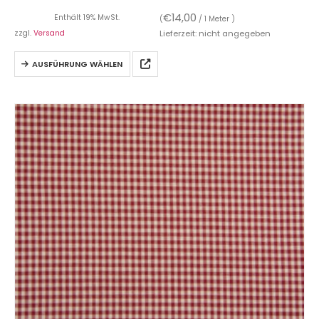
€
14,00
Enthält 19% MwSt.
(
/ 1 Meter )
zzgl.
Versand
Lieferzeit: nicht angegeben
AUSFÜHRUNG WÄHLEN