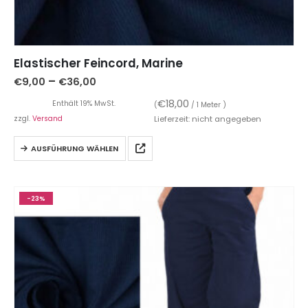
Elastischer Feincord, Marine
–
€
9,00
€
36,00
€
18,00
Enthält 19% MwSt.
(
/ 1 Meter )
zzgl.
Versand
Lieferzeit: nicht angegeben
AUSFÜHRUNG WÄHLEN
-23%