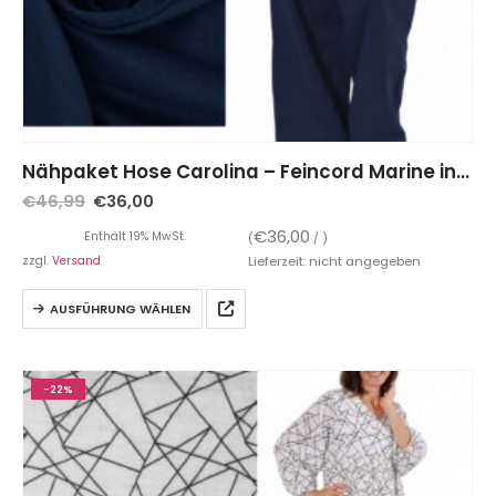
Nähpaket Hose Carolina – Feincord Marine inkl. Schnittmuster auf Papier
€
46,99
€
36,00
€
36,00
Enthält 19% MwSt.
(
/ )
zzgl.
Versand
Lieferzeit: nicht angegeben
AUSFÜHRUNG WÄHLEN
-22%