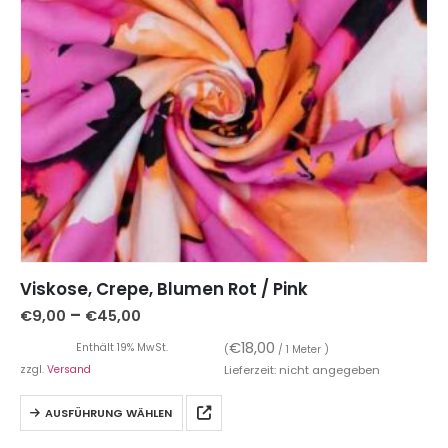
Viskose, Crepe, Blumen Rot / Pink
–
€
9,00
€
45,00
€
18,00
Enthält 19% MwSt.
(
/ 1 Meter )
zzgl.
Versand
Lieferzeit: nicht angegeben
AUSFÜHRUNG WÄHLEN