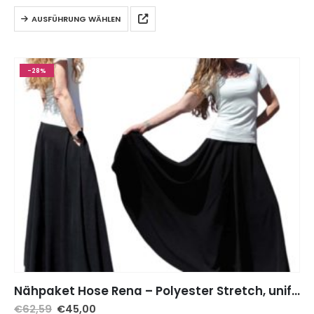
AUSFÜHRUNG WÄHLEN
-28%
Nähpaket Hose Rena – Polyester Stretch, unifarben Schwarz inkl. Schnittmuster auf Papier
€
62,59
€
45,00