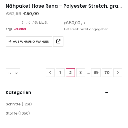
Nähpaket Hose Rena – Polyester Stretch, grafisches Muster Blau Grün inkl. Schnittmuster auf Papier
€
62,59
€
50,00
€
50,00
Enthält 19% MwSt.
(
/ )
zzgl.
Versand
Lieferzeit: nicht angegeben
AUSFÜHRUNG WÄHLEN
…
1
2
3
69
70
Kategorien
Schnitte
(1261)
Stoffe
(1050)