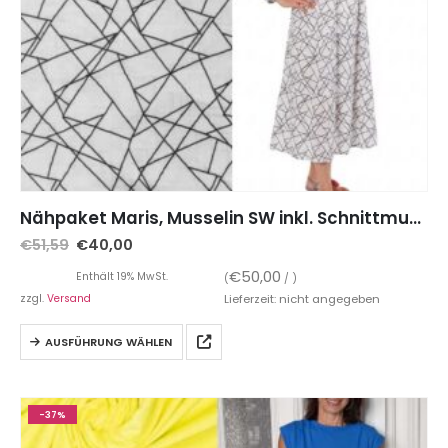
Nähpaket Maris, Musselin SW inkl. Schnittmuster auf Papier
€
51,59
€
40,00
€
50,00
Enthält 19% MwSt.
(
/ )
zzgl.
Versand
Lieferzeit: nicht angegeben
AUSFÜHRUNG WÄHLEN
-37%