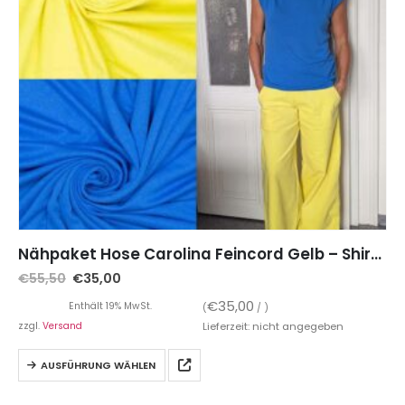
Nähpaket Hose Carolina Feincord Gelb – Shirt Minerva Viskosestrick Blau
€
55,50
€
35,00
€
35,00
Enthält 19% MwSt.
(
/ )
zzgl.
Versand
Lieferzeit: nicht angegeben
AUSFÜHRUNG WÄHLEN