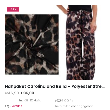
-23%
Nähpaket Carolina und Bella – Polyester Stretch, Animal Muster inkl. Schnittmuster auf Papier
€
46,99
€
36,00
€
36,00
Enthält 19% MwSt.
(
/ )
zzgl.
Versand
Lieferzeit: nicht angegeben