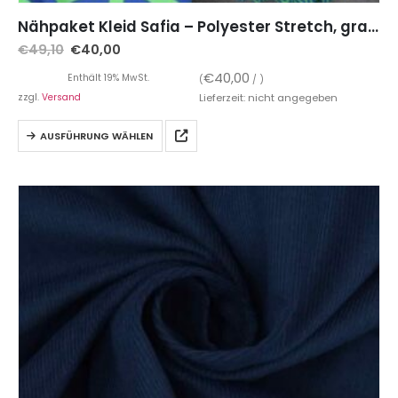
Nähpaket Kleid Safia – Polyester Stretch, grafisches Muster Blau Grün inkl. Schnittmuster auf Papier
€
49,10
€
40,00
€
40,00
Enthält 19% MwSt.
(
/ )
zzgl.
Versand
Lieferzeit: nicht angegeben
AUSFÜHRUNG WÄHLEN