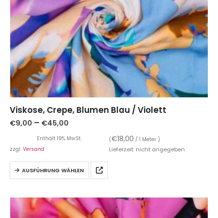
Viskose, Crepe, Blumen Blau / Violett
–
€
9,00
€
45,00
€
18,00
Enthält 19% MwSt.
(
/ 1 Meter )
zzgl.
Versand
Lieferzeit: nicht angegeben
AUSFÜHRUNG WÄHLEN