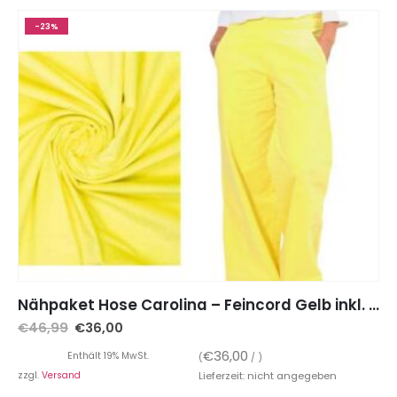
-23%
Nähpaket Hose Carolina – Feincord Gelb inkl. Schnittmuster auf Papier
€
46,99
€
36,00
€
36,00
Enthält 19% MwSt.
(
/ )
zzgl.
Versand
Lieferzeit: nicht angegeben