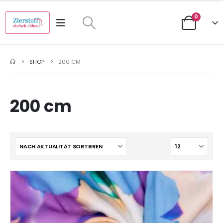
0
SHOP
200 CM
200 cm