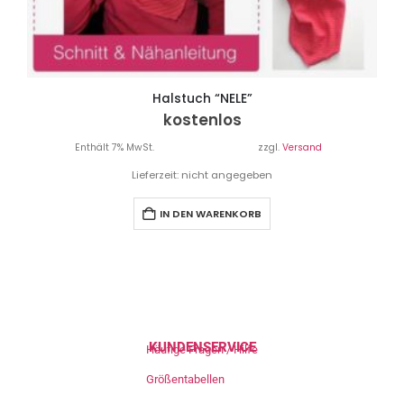
Halstuch “NELE”
kostenlos
Enthält 7% MwSt.
zzgl.
Versand
Lieferzeit: nicht angegeben
IN DEN WARENKORB
KUNDENSERVICE
Häufige Fragen / Hilfe
Größentabellen