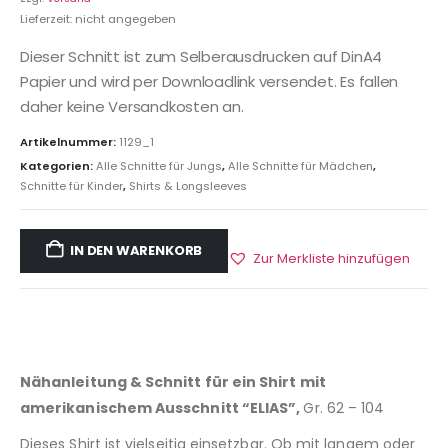
Lieferzeit: nicht angegeben
Dieser Schnitt ist zum Selberausdrucken auf DinA4
Papier und wird per Downloadlink versendet. Es fallen
daher keine Versandkosten an.
Artikelnummer:
1129_1
Kategorien:
Alle Schnitte für Jungs
,
Alle Schnitte für Mädchen
,
Schnitte für Kinder
,
Shirts & Longsleeves
IN DEN WARENKORB
Zur Merkliste hinzufügen
Nähanleitung & Schnitt für ein Shirt mit
amerikanischem Ausschnitt “ELIAS”,
Gr. 62 – 104
Dieses Shirt ist vielseitig einsetzbar. Ob mit langem oder