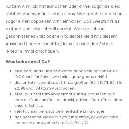
kurzem Arm, ob mit Bündchen oder ohne, sogar als Kleid
sieht es abgewandelt sehr toll aus. Wer möchte, der kann
sogar einen doppelten Arm einnähen. Das Sweatshirt ist
einfach und sehr schnell genäht. Wer ein schmal
geschnittenes Shirt oder ein tailliertes Kleid mit diesem
Ausschnitt nähen möchte, der sollte sich den Schnitt
“Rhea” einmal anschauen.
Was bekommst Du?
eine detaillierte und bebilderte Nähanleitung von Gr. 62 –
104. Schritt für Schritt wird alles ganz genau erklärt.
dieser Schnitt beinhaltet 8 Einzelgrößen (62, 68, 74, 80, 86,
92, 98 und 104) zum Ausdrucken.
eine PDF Datei zum Abspeichern und Ausdrucken. Wie
man die Datei am Besten druckt, erfährst Du im Punkt über
unsere Schnitte.
kein Fachsimpeln, sondern einfache Erklärungen.
das passende Video auf youtube: https://www.youtube-
nocookie.com/watch?v=qOzGjrBXzy8D