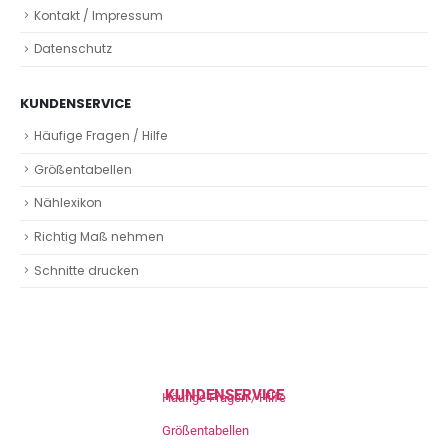
Kontakt / Impressum
Datenschutz
KUNDENSERVICE
Häufige Fragen / Hilfe
Größentabellen
Nählexikon
Richtig Maß nehmen
Schnitte drucken
KUNDENSERVICE
Häufige Fragen / Hilfe
Größentabellen