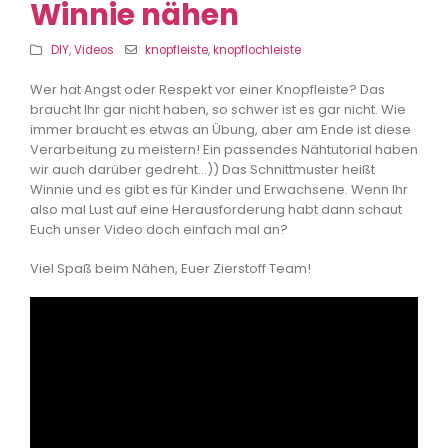
Winnie nähen
DIY
,
Videos
knopfleiste
,
knopflochleiste
Wer hat Angst oder Respekt vor einer Knopfleiste? Das
braucht Ihr gar nicht haben, so schwer ist es gar nicht. Wie
immer braucht es etwas an Übung, aber am Ende ist diese
Verarbeitung zu meistern! Ein passendes Nähtutorial haben
wir auch darüber gedreht…)) Das Schnittmuster heißt
Winnie und es gibt es für Kinder und Erwachsene. Wenn Ihr
also mal Lust auf eine Herausforderung habt dann schaut
Euch unser Video doch einfach mal an?
Viel Spaß beim Nähen, Euer Zierstoff Team!