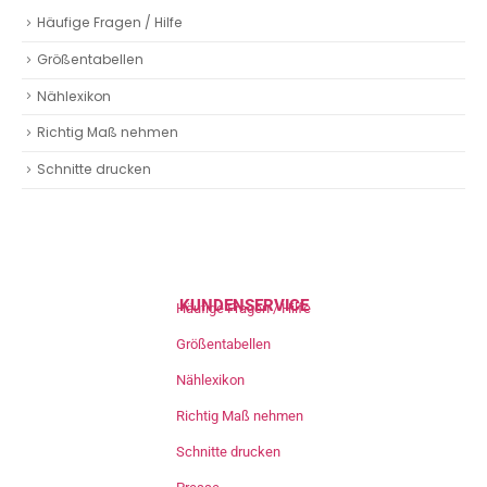
Häufige Fragen / Hilfe
Größentabellen
Nählexikon
Richtig Maß nehmen
Schnitte drucken
KUNDENSERVICE
Häufige Fragen / Hilfe
Größentabellen
Nählexikon
Richtig Maß nehmen
Schnitte drucken