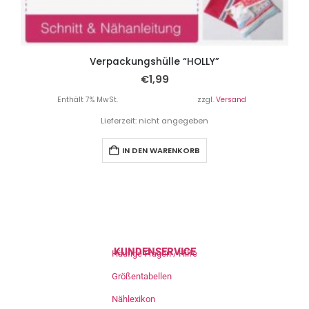
Verpackungshülle “HOLLY”
€
1,99
Enthält 7% MwSt.
zzgl.
Versand
Lieferzeit: nicht angegeben
IN DEN WARENKORB
KUNDENSERVICE
Häufige Fragen / Hilfe
Größentabellen
Nählexikon