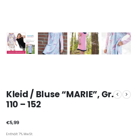
Kleid / Bluse “MARIE”, Gr.
110 – 152
€
5,99
Enthält 7% MwSt.