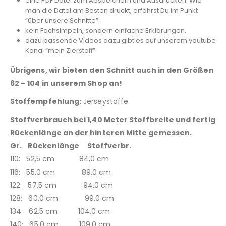
eine PDF Datei zum Abspeichern und Ausdrucken. Wie
man die Datei am Besten druckt, erfährst Du im Punkt
“über unsere Schnitte”.
kein Fachsimpeln, sondern einfache Erklärungen.
dazu passende Videos dazu gibt es auf unserem youtube
Kanal “mein Zierstoff”
Übrigens, wir bieten den Schnitt auch in den Größen
62 – 104 in unserem Shop an!
Stoffempfehlung:
Jerseystoffe.
Stoffverbrauch bei 1,40 Meter Stoffbreite und fertig
Rückenlänge an der hinteren Mitte gemessen.
Gr. Rückenlänge Stoffverbr.
110: 52,5 cm 84,0 cm
116: 55,0 cm 89,0 cm
122: 57,5 cm 94,0 cm
128: 60,0 cm 99,0 cm
134: 62,5 cm 104,0 cm
140: 65,0 cm 109,0 cm