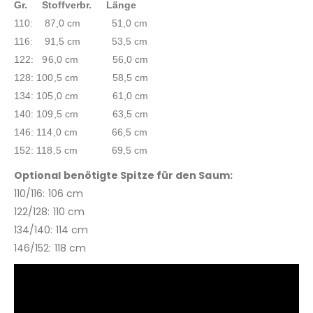
Gr. Stoffverbr. Länge
110: 87,0 cm 51,0 cm
116: 91,5 cm 53,5 cm
122: 96,0 cm 56,0 cm
128: 100,5 cm 58,5 cm
134: 105,0 cm 61,0 cm
140: 109,5 cm 63,5 cm
146: 114,0 cm 66,5 cm
152: 118,5 cm 69,5 cm
Optional benötigte Spitze für den Saum:
110/116: 106 cm
122/128: 110 cm
134/140: 114 cm
146/152: 118 cm