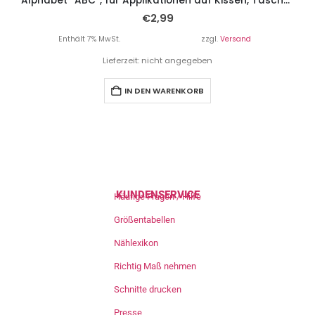
Alphabet “ABC”, für Applikationen auf Kissen, Taschen, Shirts, etc.
€
2,99
Enthält 7% MwSt.
zzgl.
Versand
Lieferzeit: nicht angegeben
IN DEN WARENKORB
KUNDENSERVICE
Häufige Fragen / Hilfe
Größentabellen
Nählexikon
Richtig Maß nehmen
Schnitte drucken
Presse