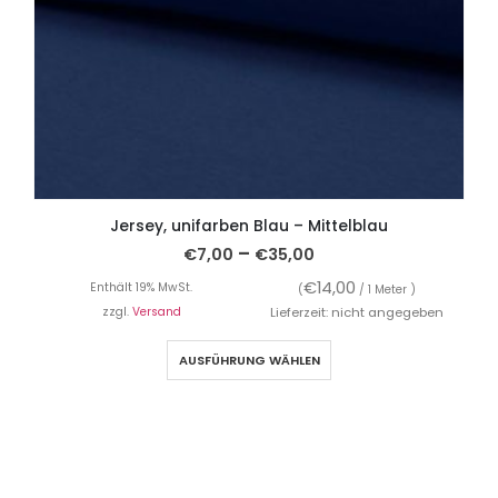
Jersey, unifarben Blau – Mittelblau
–
€
7,00
€
35,00
€
14,00
Enthält 19% MwSt.
(
/ 1 Meter )
zzgl.
Versand
Lieferzeit: nicht angegeben
AUSFÜHRUNG WÄHLEN