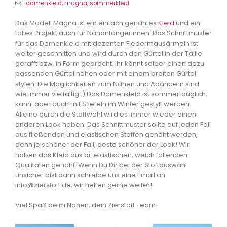
damenkleid
,
magna
,
sommerkleid
Das Modell Magna ist ein einfach genähtes
Kleid
und ein
tolles Projekt auch für Nähanfängerinnen. Das Schnittmuster
für das Damenkleid mit dezenten Fledermausärmeln ist
weiter geschnitten und wird durch den Gürtel in der Taille
gerafft bzw. in Form gebracht. Ihr könnt selber einen dazu
passenden Gürtel nähen oder mit einem breiten Gürtel
stylen. Die Möglichkeiten zum Nähen und Abändern sind
wie immer vielfältig..) Das Damenkleid ist sommertauglich,
kann aber auch mit Stiefeln im Winter gestylt werden.
Alleine durch die Stoffwahl wird es immer wieder einen
anderen Look haben. Das Schnittmuster sollte auf jeden Fall
aus fließenden und elastischen Stoffen genäht werden,
denn je schöner der Fall, desto schöner der Look! Wir
haben das Kleid aus bi-elastischen, weich fallenden
Qualitäten genäht. Wenn Du Dir bei der Stoffauswahl
unsicher bist dann schreibe uns eine Email an
info@zierstoff.de, wir helfen gerne weiter!
Viel Spaß beim Nähen, dein Zierstoff Team!