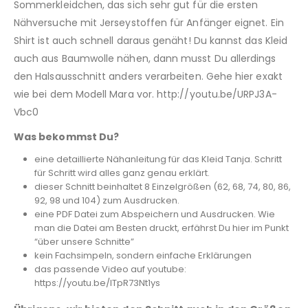
Sommerkleidchen, das sich sehr gut für die ersten
Nähversuche mit Jerseystoffen für Anfänger eignet. Ein
Shirt ist auch schnell daraus genäht! Du kannst das Kleid
auch aus Baumwolle nähen, dann musst Du allerdings
den Halsausschnitt anders verarbeiten. Gehe hier exakt
wie bei dem Modell Mara vor. http://youtu.be/URPJ3A-
Vbc0
Was bekommst Du?
eine detaillierte Nähanleitung für das Kleid Tanja. Schritt
für Schritt wird alles ganz genau erklärt.
dieser Schnitt beinhaltet 8 Einzelgrößen (62, 68, 74, 80, 86,
92, 98 und 104) zum Ausdrucken.
eine PDF Datei zum Abspeichern und Ausdrucken. Wie
man die Datei am Besten druckt, erfährst Du hier im Punkt
“über unsere Schnitte”
kein Fachsimpeln, sondern einfache Erklärungen
das passende Video auf youtube:
https://youtu.be/lTpR73Nt1ys