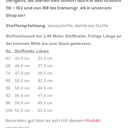
Übrigens, wir bieten den Schnitt auch in den Größen
110 – 152 und von 158 bis Damengr. 46 in unserem
Shop an!
Stoffempfehlung:
Jerseystoffe, dehnbare Stoffe.
Stoffverbrauch bei 1,40 Meter Stoffbreite.
Fertige Länge an
der hinteren Mitte bis zum Saum gemessen.
Gr. Stoffverbr. Länge
62: 41,0 cm 34,5 cm
68: 44,0 cm 37,0 cm
74: 47,0 cm 39,5 cm
80: 50,0 cm 42,0 cm
86: 53,0 cm 44,5 cm
92: 56,0 cm 47,0 cm
98: 59,0 cm 49,5 cm
104: 62,0 cm 52,0 cm
Besonders gut lässt es sich mit diesem
Produkt
einsmoken!