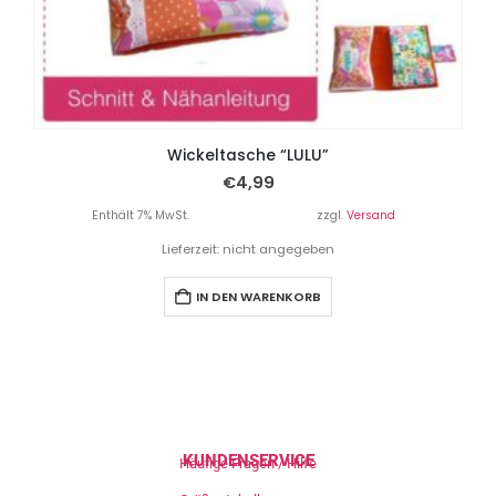
Wickeltasche “LULU”
€
4,99
Enthält 7% MwSt.
zzgl.
Versand
Lieferzeit: nicht angegeben
IN DEN WARENKORB
KUNDENSERVICE
Häufige Fragen / Hilfe