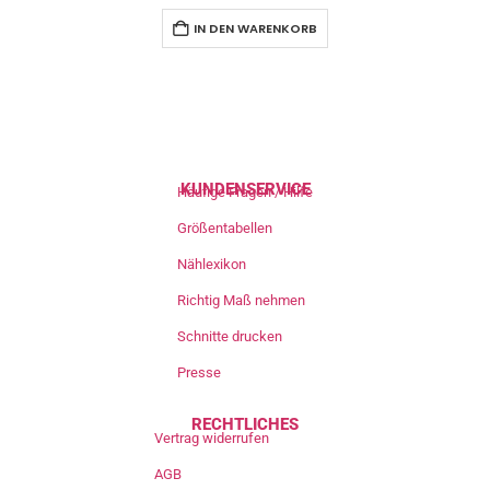
IN DEN WARENKORB
KUNDENSERVICE
Häufige Fragen / Hilfe
Größentabellen
Nählexikon
Richtig Maß nehmen
Schnitte drucken
Presse
RECHTLICHES
Vertrag widerrufen
AGB