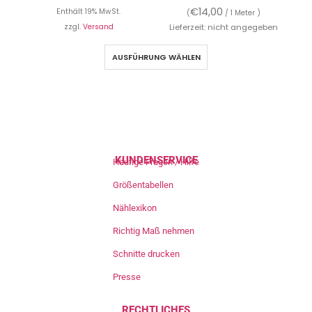
€
14,00
Enthält 19% MwSt.
(
/ 1 Meter )
zzgl.
Versand
Lieferzeit: nicht angegeben
AUSFÜHRUNG WÄHLEN
KUNDENSERVICE
Häufige Fragen / Hilfe
Größentabellen
Nählexikon
Richtig Maß nehmen
Schnitte drucken
Presse
RECHTLICHES