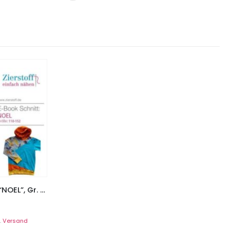
Hoodie, Kapuzensweatshirt “NOEL”, Gr. 110 – 152
.
Versand