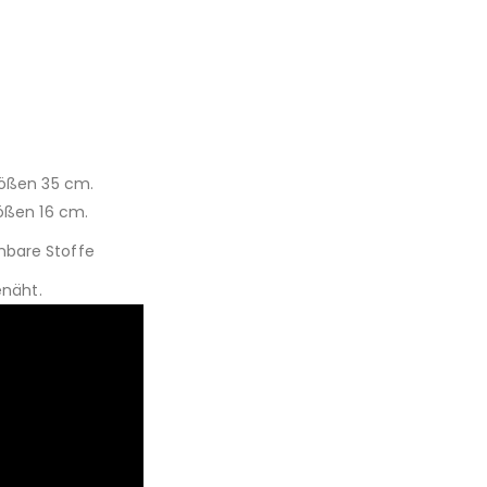
rößen 35 cm.
rößen 16 cm.
nbare Stoffe
enäht.