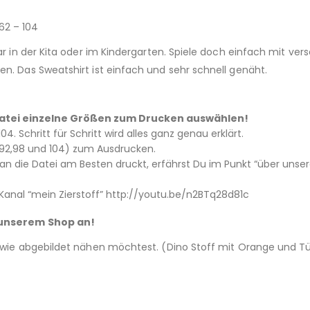
62 – 104
tar in der Kita oder im Kindergarten. Spiele doch einfach mit v
en. Das Sweatshirt ist einfach und sehr schnell genäht.
– Datei einzelne Größen zum Drucken auswählen!
4. Schritt für Schritt wird alles ganz genau erklärt.
6,92,98 und 104) zum Ausdrucken.
 die Datei am Besten druckt, erfährst Du im Punkt “über unser
Kanal “mein Zierstoff” http://youtu.be/n2BTq28d81c
n unserem Shop an!
t wie abgebildet nähen möchtest. (Dino Stoff mit Orange und Tü