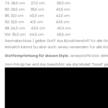
74: 28,0 cm 37,0 cm 39,0 cm
80: 29,5 cm 38,5 cm 40,5 cm
86: 31,0 cm 40,0 cm 42,0 cm
92: 32,5 cm 41,5 cm 43,5 cm
98: 34,0 cm 43,0 cm 45,0 cm
104: 35,5 cm 44,5 cm 46,5 cm
Saumabschluss / gelber Stoff: Aus Bündchenstoff für alle G
Natürlich kannst Du aber auch Jersey verwenden: Für alle G
Stoffempfehlung für diesen Style:
Jerseystoffe bzw. deh
Vom Prinzip her wird das Sweatshirt wie das Modell “David” g