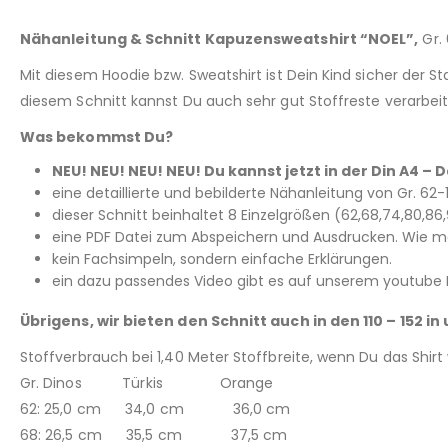
Nähanleitung & Schnitt Kapuzensweatshirt “NOEL”,
Gr. 
Mit diesem Hoodie bzw. Sweatshirt ist Dein Kind sicher der S
diesem Schnitt kannst Du auch sehr gut Stoffreste verarbeit
Was bekommst Du?
NEU! NEU! NEU! NEU! Du kannst jetzt in der Din A4 
eine detaillierte und bebilderte Nähanleitung von Gr. 62-10
dieser Schnitt beinhaltet 8 Einzelgrößen (62,68,74,80,8
eine PDF Datei zum Abspeichern und Ausdrucken. Wie man
kein Fachsimpeln, sondern einfache Erklärungen.
ein dazu passendes Video gibt es auf unserem youtube 
Übrigens, wir bieten den Schnitt auch in den 110 – 152 i
Stoffverbrauch bei 1,40 Meter Stoffbreite, wenn Du das Shir
Gr. Dinos Türkis Orange
62: 25,0 cm 34,0 cm 36,0 cm
68: 26,5 cm 35,5 cm 37,5 cm