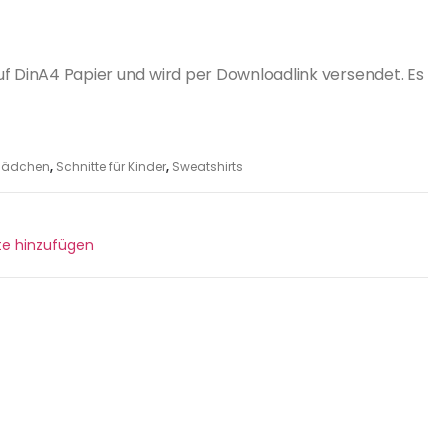
uf DinA4 Papier und wird per Downloadlink versendet. Es
r Mädchen
,
Schnitte für Kinder
,
Sweatshirts
ste hinzufügen