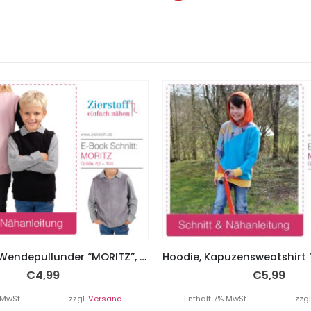
Pullunder / Wendepullunder “MORITZ”, Gr. 62 – 104
€
4,99
€
5,99
 MwSt.
zzgl.
Versand
Enthält 7% MwSt.
zzgl