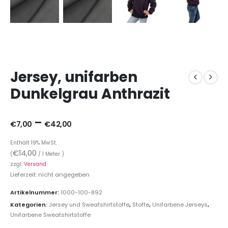
Jersey, unifarben
Dunkelgrau Anthrazit
–
€
7,00
€
42,00
Enthält 19% MwSt.
€
14,00
(
/ 1 Meter )
zzgl.
Versand
Lieferzeit: nicht angegeben
Artikelnummer:
1000-100-892
Kategorien:
Jersey und Sweatshirtstoffe
,
Stoffe
,
Unifarbene Jerseys
,
Unifarbene Sweatshirtstoffe