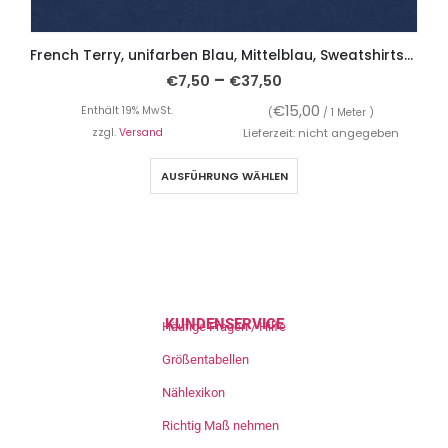
French Terry, unifarben Blau, Mittelblau, Sweatshirtstoff brushed
–
€
7,50
€
37,50
€
15,00
Enthält 19% MwSt.
(
/ 1 Meter )
zzgl.
Versand
Lieferzeit: nicht angegeben
AUSFÜHRUNG WÄHLEN
KUNDENSERVICE
Häufige Fragen / Hilfe
Größentabellen
Nählexikon
Richtig Maß nehmen